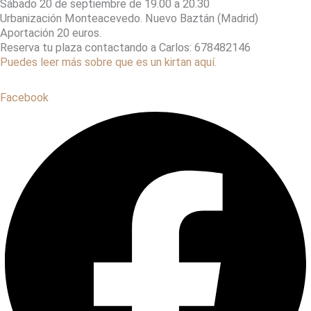
Sábado 20 de septiembre de 19.00 a 20.30
Urbanización Monteacevedo. Nuevo Baztán (Madrid)
Aportación 20 euros.
Reserva tu plaza contactando a Carlos: 678482146
Puedes leer más sobre que es un kirtan aquí.
Facebook